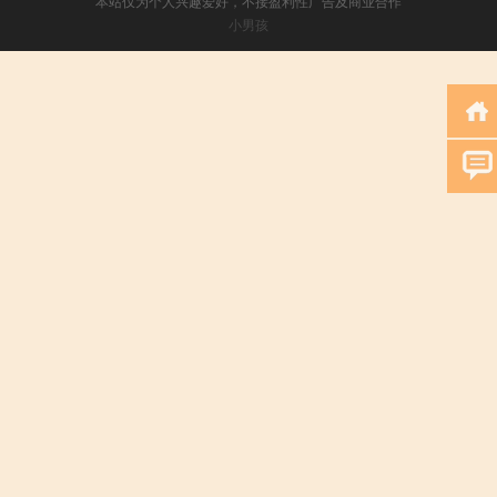
本站仅为个人兴趣爱好，不接盈利性广告及商业合作
小男孩