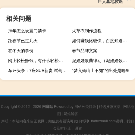
巨人墓地攻略
相关问题
拜年怎么设置门禁卡
火草衣制作流程
距春节已过几天
如何赚钱比较快，百度知道如何赚钱最快
在冬天的事例
春节品牌文案
网上轻松赚钱，有什么轻松赚钱的……软件
泥娃娃歌曲律动（泥娃娃歌曲）
车评头条：7座SUV新贵 试驾2017款哈弗H7L红标版
“梦入仙山山不知”的出处是哪里
Copyright © 2012 - 2026
网赚站
Powered by
网站分类目录
|
精选推荐文章
|
网站地
图
|
疑难解答
声明：本站内容来自互联网，如信息有错误可发邮件到f_fb#foxmail.com说明，我们
会及时纠正，谢谢