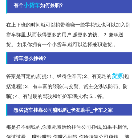
小货车
有个
如何兼职?
在上下班的时间就可以捎带着赚一些零花钱,也可以加入到
拼车群里,从而获得更多的用户,赚更多的钱。 2. 兼职送
货。 如果你拥有一个小货车,就可以选择兼职送货,。
货车怎么挣钱?
货源
答案是可定的,前提: 1、经得住辛苦; 2、有充足的
(包
括返程); 3、有丰富的经验(与交警、货主交涉以防罚、防
骗); 4、有过硬的驾驶和维护车辆技术; 5... 答。
想买货车挂靠公司赚钱吗_卡友助手_卡车之家
那是挣不到钱的,你累死累活给挂号公司挣钱,如果不相信,
你试试看。 赚钱赚钱,你赚不到钱,你给挂靠公司赚钱。 能