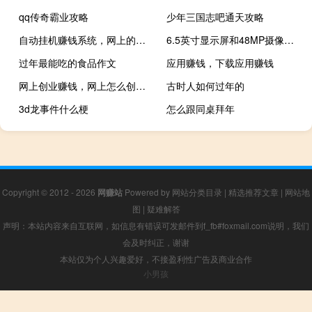
qq传奇霸业攻略
少年三国志吧通天攻略
自动挂机赚钱系统，网上的那些全自动挂机软件是怎么赚钱的
6.5英寸显示屏和48MP摄像头的TECNOSpark7T智能手机上市
过年最能吃的食品作文
应用赚钱，下载应用赚钱
网上创业赚钱，网上怎么创业，怎么赚钱？？？
古时人如何过年的
3d龙事件什么梗
怎么跟同桌拜年
Copyright © 2012 - 2026
网赚站
Powered by
网站分类目录
|
精选推荐文章
|
网站地
图
|
疑难解答
声明：本站内容来自互联网，如信息有错误可发邮件到f_fb#foxmail.com说明，我们
会及时纠正，谢谢
本站仅为个人兴趣爱好，不接盈利性广告及商业合作
小男孩