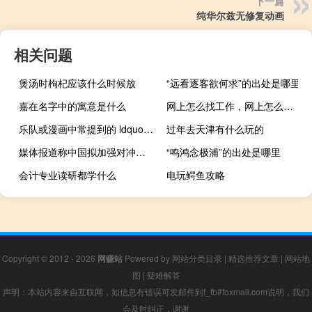
下一篇
纯华尔兹无修复动画
相关问题
煲汤时枸杞应该什么时候放
“远看逐客欲何求”的出处是哪里
嘉在名字中的寓意是什么
网上怎么找工作，网上怎么找工作
乐队或漫画中常提到的 ldquo 小样 rdquo 是什么意思 英文怎么拼
过年去天津有什么玩的
媒体报道称中国拟加强对冲基金监管？官方回应
“鸣鸿念极浦”的出处是哪里
会计专业读研都学什么
电玩鳄鱼攻略
Copyright © 2012 - 2026
网赚站
Powered by
网站分类目录
|
精选推荐文章
|
网站地
图
|
疑难解答
声明：本站内容来自互联网，如信息有错误可发邮件到f_fb#foxmail.com说明，我们
会及时纠正，谢谢