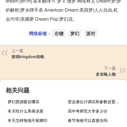
dream [dri:m] 基本翻译 n. 梦 v. 做梦 网络释义 Dream:梦|梦
的解析|梦乡牌手表 American Dream:美国梦|人人自由,机
会均等|美國夢 Dream Pop:梦幻流。
网络标签：
右键
梦幻
派对
上一篇
游戏kingdom攻略
下一篇
多攻略人物
相关问题
梦幻西游眼在哪买
雷达液位计调试和参数设置方法
冬天吃什么养身凉菜
高中考师范大学多少分
冬天怎样拖地不留脚印
春节海南可以直接去吗