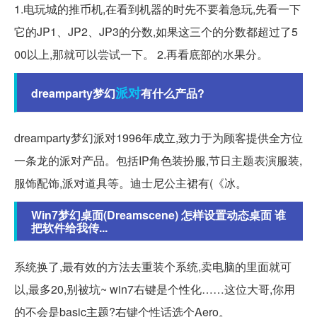
1.电玩城的推币机,在看到机器的时先不要着急玩,先看一下
它的JP1、JP2、JP3的分数,如果这三个的分数都超过了5
00以上,那就可以尝试一下。 2.再看底部的水果分。
派对
dreamparty梦幻
有什么产品?
dreamparty梦幻派对1996年成立,致力于为顾客提供全方位
一条龙的派对产品。包括IP角色装扮服,节日主题表演服装,
服饰配饰,派对道具等。迪士尼公主裙有(《冰。
Win7梦幻桌面(Dreamscene) 怎样设置动态桌面 谁
把软件给我传...
系统换了,最有效的方法去重装个系统,卖电脑的里面就可
以,最多20,别被坑~ win7右键是个性化……这位大哥,你用
的不会是basic主题?右键个性话选个Aero。