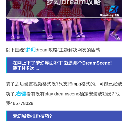
梦幻
以下围绕“
dream攻略”主题解决网友的困惑
在网上下了梦幻界面补丁 就是那个DreamScene!
装了N多次 ...
装了之后设置视频格式没?只支持mpg格式的。可能已经成
右键
功了,
看有没有play dreamscene确定安装成功没? 找
我465778328
梦幻城堡推币技巧?