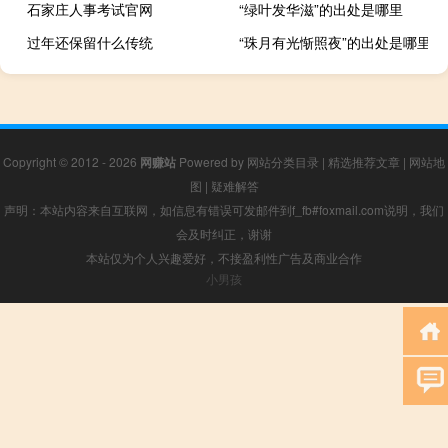
石家庄人事考试官网
“绿叶发华滋”的出处是哪里
过年还保留什么传统
“珠月有光惭照夜”的出处是哪里
Copyright © 2012 - 2026
网赚站
Powered by
网站分类目录
|
精选推荐文章
|
网站地
图
|
疑难解答
声明：本站内容来自互联网，如信息有错误可发邮件到f_fb#foxmail.com说明，我们
会及时纠正，谢谢
本站仅为个人兴趣爱好，不接盈利性广告及商业合作
小男孩