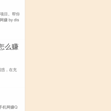
的项目。帮你
by dis
怎么赚
困惑，在充
。
手机网赚Q