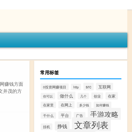
常用标签
网赚钱方面
src
互联网
0投资网赚项目
http
文并茂的方
做什么
在家
创业
你可以
几个
在网上
在家里
如何赚钱
多少钱
手游攻略
平台
广告
干什么
文章列表
挣钱
挂机