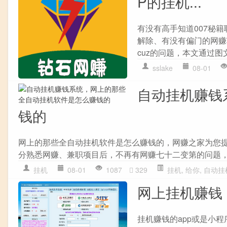
P的挂机...
有没有高手知道007秘籍
解除、有没有偏门的网赚项
cuz的问题，本文通过
sslake
08-01
自动挂机赚钱
钱的
网上的那些全自动挂机软件是怎么赚钱的，网赚之家为您
分熟悉网赚、兼职项目后，不再有网赚七十二变第的问题
挂机
08-01
1087
329
挂机
,
给你
,
自动挂
网上挂机赚钱
挂机赚钱的app或是小