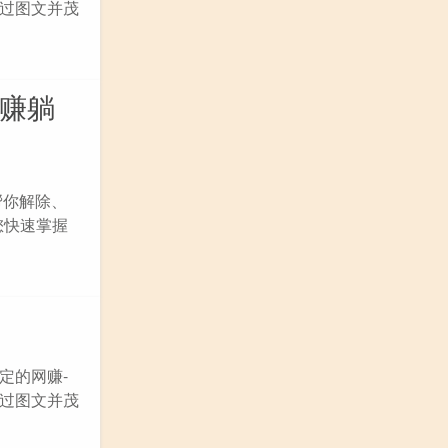
通过图文并茂
网赚躺
帮你解除、
您快速掌握
定的网赚-
过图文并茂