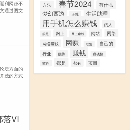
春节2024
返利网赚不
有什么
方法
文通过图文
梦幻西游
生活助理
正规
用手机怎么赚钱
的人
网站
网络
网上
的是
网上赚钱
网赚
自己的
网络赚钱
联盟
赚钱
行业
赚到
赚钱快
都是
项目
都有
软件
论坛方面的
并茂的方式
落VI