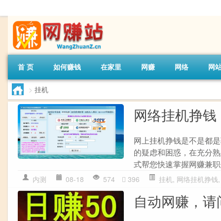
首 页
如何赚钱
在家里
网赚
网络
网
>
挂机
网络挂机挣钱
网上挂机挣钱是不是都是
的疑虑和困惑，在充分熟
式帮您快速掌握网赚兼职
内测
08-18
574
396
挂机
,
网络挂机挣钱
自动网赚，请