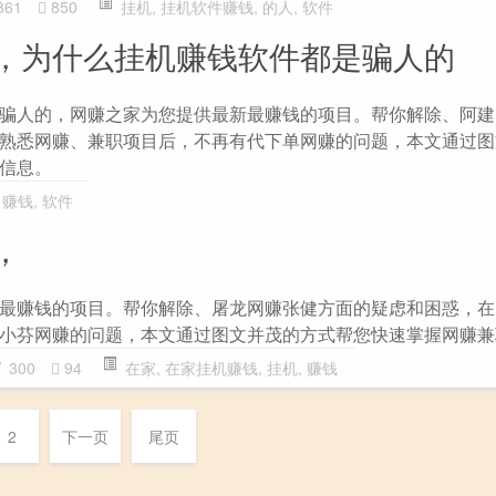
861
850
挂机
,
挂机软件赚钱
,
的人
,
软件
，为什么挂机赚钱软件都是骗人的
骗人的，网赚之家为您提供最新最赚钱的项目。帮你解除、阿建
熟悉网赚、兼职项目后，不再有代下单网赚的问题，本文通过图
信息。
,
赚钱
,
软件
，
最赚钱的项目。帮你解除、屠龙网赚张健方面的疑虑和困惑，在
小芬网赚的问题，本文通过图文并茂的方式帮您快速掌握网赚兼
300
94
在家
,
在家挂机赚钱
,
挂机
,
赚钱
2
下一页
尾页