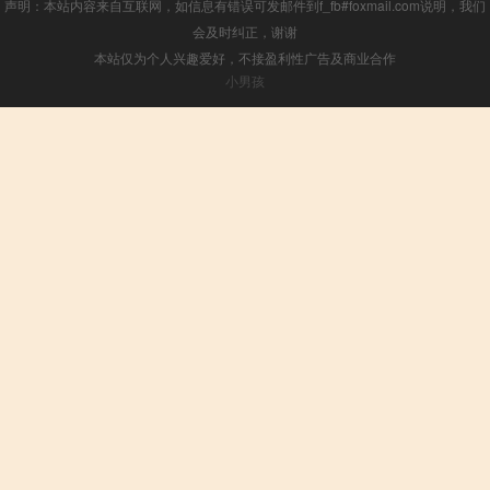
声明：本站内容来自互联网，如信息有错误可发邮件到f_fb#foxmail.com说明，我们
会及时纠正，谢谢
本站仅为个人兴趣爱好，不接盈利性广告及商业合作
小男孩