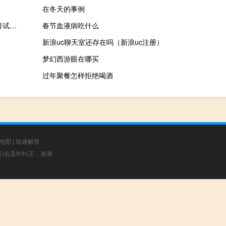
在冬天的事例
质量专业技术人员职业资格考试 关于质量专业技术人员职业资格考试的介绍
春节血液病吃什么
新浪uc聊天室还存在吗（新浪uc注册）
梦幻西游眼在哪买
过年聚餐怎样拒绝喝酒
地图
|
疑难解答
，我们会及时纠正，谢谢