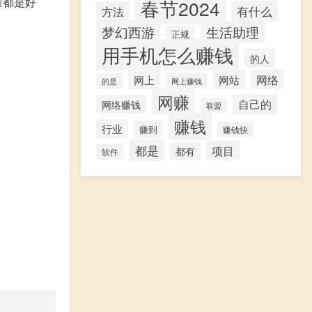
量都是好
春节2024
有什么
方法
梦幻西游
生活助理
正规
用手机怎么赚钱
的人
网站
网络
网上
的是
网上赚钱
网赚
自己的
网络赚钱
联盟
赚钱
行业
赚到
赚钱快
都是
项目
都有
软件