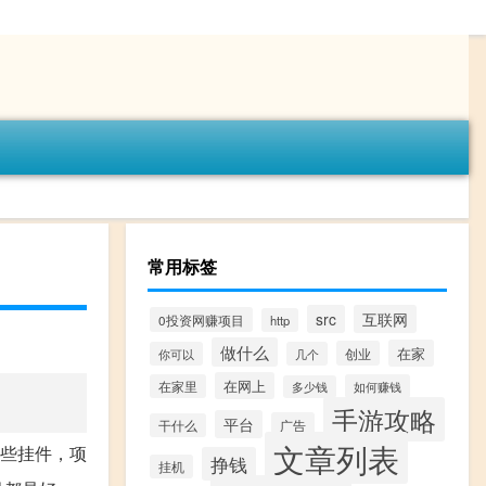
常用标签
src
互联网
0投资网赚项目
http
做什么
在家
创业
你可以
几个
在网上
在家里
如何赚钱
多少钱
手游攻略
平台
广告
干什么
文章列表
些挂件，项
挣钱
挂机