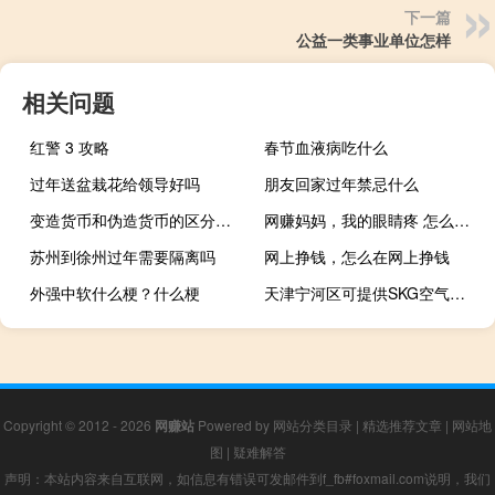
下一篇
公益一类事业单位怎样
相关问题
红警 3 攻略
春节血液病吃什么
过年送盆栽花给领导好吗
朋友回家过年禁忌什么
变造货币和伪造货币的区分都有哪些
网赚妈妈，我的眼睛疼 怎么办 还有电脑天天玩想网赚 因为我爸...
苏州到徐州过年需要隔离吗
网上挣钱，怎么在网上挣钱
外强中软什么梗？什么梗
天津宁河区可提供SKG空气净化器维修服务地址在哪
Copyright © 2012 - 2026
网赚站
Powered by
网站分类目录
|
精选推荐文章
|
网站地
图
|
疑难解答
声明：本站内容来自互联网，如信息有错误可发邮件到f_fb#foxmail.com说明，我们