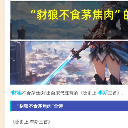
豺狼
李斯
“
不食茅焦肉”出自宋代陈普的《咏史上·
三首》。
“豺狼不食茅焦肉”全诗
《咏史上·李斯三首》