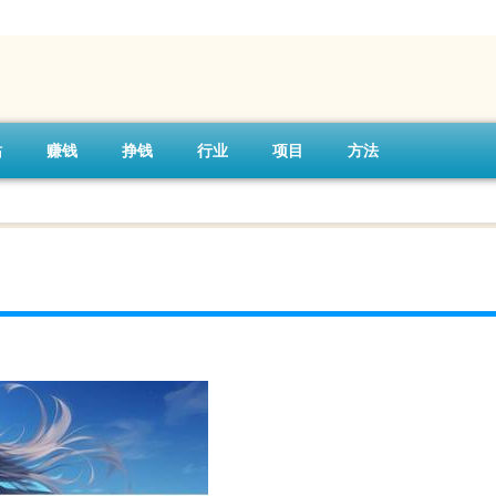
站
赚钱
挣钱
行业
项目
方法