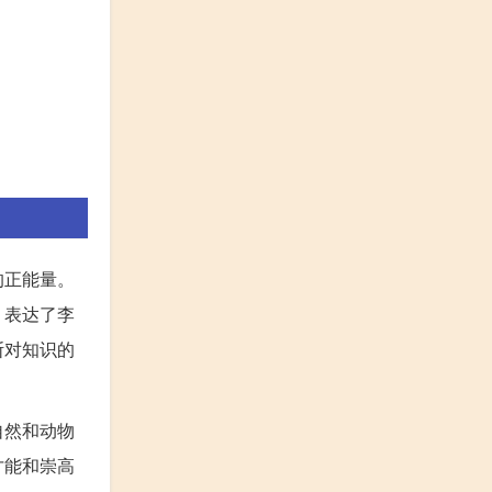
的正能量。
，表达了李
斯对知识的
自然和动物
才能和崇高