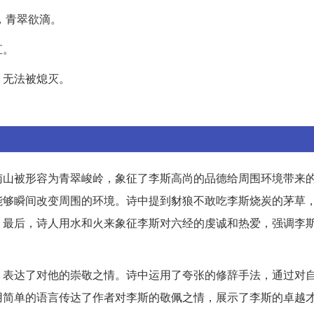
，青翠欲滴。
直。
，无法被熄灭。
南山被形容为青翠峻岭，象征了李斯高尚的品德给周围环境带来
能够瞬间改变周围的环境。诗中提到豺狼不敢吃李斯烧炭的茅草
。最后，诗人用水和火来象征李斯对六经的虔诚和热爱，强调李
，表达了对他的崇敬之情。诗中运用了夸张的修辞手法，通过对
用简单的语言传达了作者对李斯的敬佩之情，展示了李斯的卓越