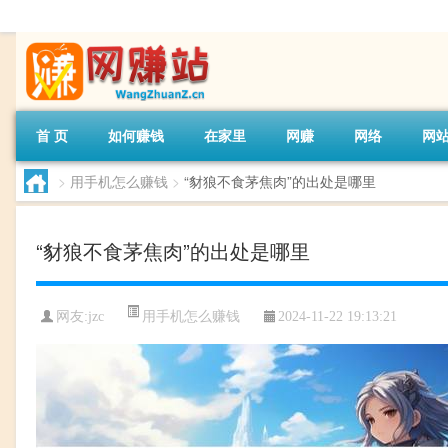
首 页
如何赚钱
在家里
网赚
网络
网
>
用手机怎么赚钱
>
“豺狼不食茅焦肉”的出处是哪里
“豺狼不食茅焦肉”的出处是哪里
用手机怎么赚钱
网友:
jzc
2024-11-22 19:13:21