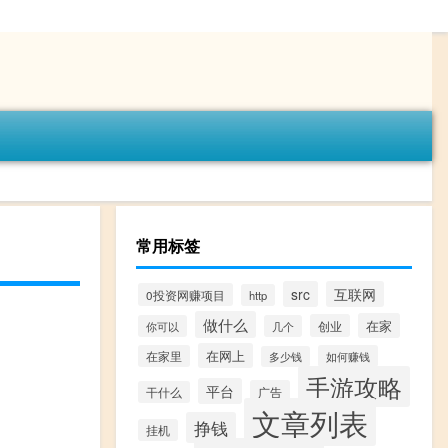
常用标签
src
互联网
0投资网赚项目
http
做什么
在家
创业
你可以
几个
在网上
在家里
如何赚钱
多少钱
手游攻略
平台
广告
干什么
文章列表
挣钱
挂机