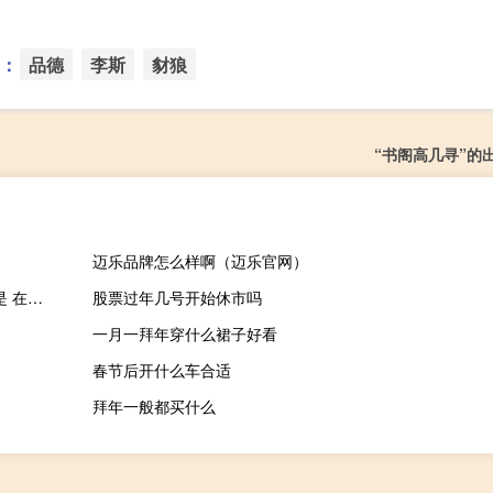
：
品德
李斯
豺狼
“书阁高几寻”的
迈乐品牌怎么样啊（迈乐官网）
江南大学是一本还是二本（江南大学是211还是985还是两者都不是 在哪）
股票过年几号开始休市吗
一月一拜年穿什么裙子好看
春节后开什么车合适
拜年一般都买什么