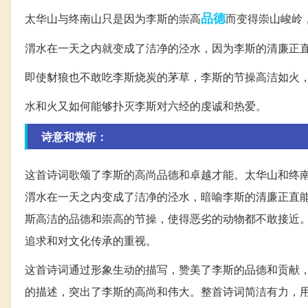
品德
太华山与终南山只是因为李斯的崇高
而变得崇山峻岭
渭水在一天之内就变成了洁净的泾水，因为李斯的清廉正
即使豺狼也不敢吃李斯烧炭的茅草，李斯的节操高洁如火
水和火又如何能够扑灭李斯对六经的虔诚和热爱。
诗意和赏析：
这首诗词歌颂了李斯的高尚品德和卓越才能。太华山和终
渭水在一天之内变成了洁净的泾水，暗喻李斯的清廉正直
斯高洁的品德和崇高的节操，使得恶劣的动物都不敢接近
追求和对文化传承的重视。
这首诗词通过形象生动的描写，赞美了李斯的品德和贡献
的描述，突出了李斯的高尚和伟大。整首诗词简洁有力，