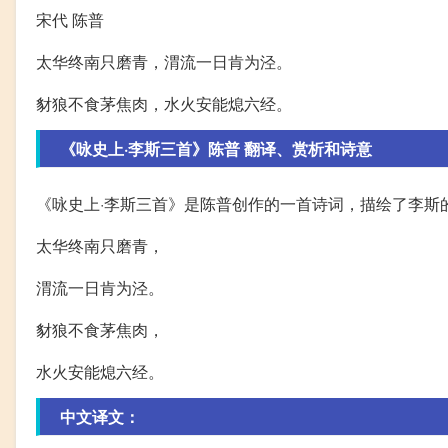
宋代 陈普
太华终南只磨青，渭流一日肯为泾。
豺狼不食茅焦肉，水火安能熄六经。
《咏史上·李斯三首》陈普 翻译、赏析和诗意
《咏史上·李斯三首》是陈普创作的一首诗词，描绘了李斯
太华终南只磨青，
渭流一日肯为泾。
豺狼不食茅焦肉，
水火安能熄六经。
中文译文：