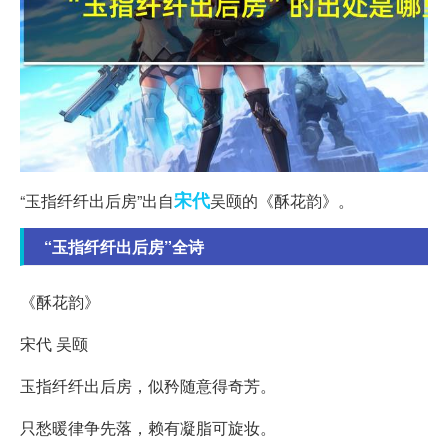
宋代
“玉指纤纤出后房”出自
吴颐的《酥花韵》。
“玉指纤纤出后房”全诗
《酥花韵》
宋代 吴颐
玉指纤纤出后房，似矜随意得奇芳。
只愁暖律争先落，赖有凝脂可旋妆。