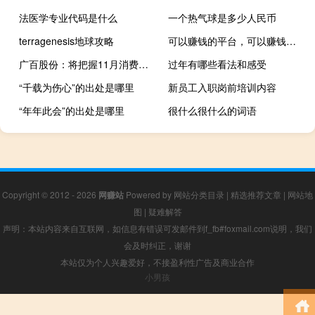
法医学专业代码是什么
一个热气球是多少人民币
terragenesis地球攻略
可以赚钱的平台，可以赚钱的任务平台都有哪些
广百股份：将把握11月消费旺季 开展“广百之夜”大型营销活动
过年有哪些看法和感受
“千载为伤心”的出处是哪里
新员工入职岗前培训内容
“年年此会”的出处是哪里
很什么很什么的词语
Copyright © 2012 - 2026
网赚站
Powered by
网站分类目录
|
精选推荐文章
|
网站地
图
|
疑难解答
声明：本站内容来自互联网，如信息有错误可发邮件到f_fb#foxmail.com说明，我们
会及时纠正，谢谢
本站仅为个人兴趣爱好，不接盈利性广告及商业合作
小男孩