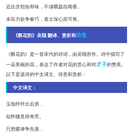
近比含饴知有味，不须嚼蕊自闻香。
未应力欲争春巧，喜士深心庶可将。
诗意
《酥花韵》吴颐 翻译、赏析和
《酥花韵》是一首宋代的诗词，由吴颐所作。诗中描写了
才子
一朵美丽的花，表达了作者对花的赏心和对
的赞美。
以下是该诗的中文译文、诗意和赏析：
中文译文：
玉指纤纤出后房，
似矜随意得奇芳。
只愁暖律争先落，