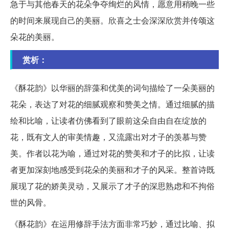
急于与其他春天的花朵争夺绚烂的风情，愿意用稍晚一些
的时间来展现自己的美丽。欣喜之士会深深欣赏并传颂这
朵花的美丽。
赏析：
《酥花韵》以华丽的辞藻和优美的词句描绘了一朵美丽的
花朵，表达了对花的细腻观察和赞美之情。通过细腻的描
绘和比喻，让读者仿佛看到了眼前这朵自由自在绽放的
花，既有文人的审美情趣，又流露出对才子的羡慕与赞
美。作者以花为喻，通过对花的赞美和才子的比拟，让读
者更加深刻地感受到花朵的美丽和才子的风采。整首诗既
展现了花的娇美灵动，又展示了才子的深思熟虑和不拘俗
世的风骨。
《酥花韵》在运用修辞手法方面非常巧妙，通过比喻、拟