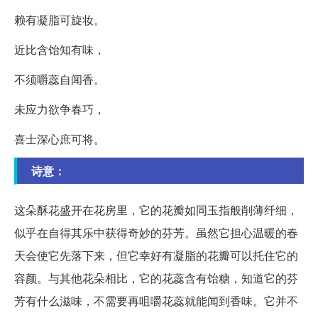
赖有凝脂可旋妆。
近比含饴知有味，
不须嚼蕊自闻香。
未应力欲争春巧，
喜士深心庶可将。
诗意：
这朵酥花盛开在花房里，它的花瓣如同玉指般削薄纤细，
似乎在自得其乐中获得奇妙的芬芳。虽然它担心温暖的春
天会使它先落下来，但它幸好有凝脂的花瓣可以托住它的
容颜。与其他花朵相比，它的花蕊含有饴糖，知道它的芬
芳有什么滋味，不需要再咀嚼花蕊就能闻到香味。它并不