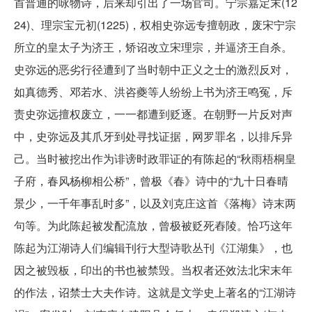
首普通的咏物诗，后来却引出了一场官司。宁宗嘉定末(12
24)、理宗宝元初(1225)，权相史弥远专擅朝政，废宋宁宗
所立的皇太子为济王，矫诏改立宋理宗，并逼济王自杀。
史弥远的恶劣行径遭到了当时朝中正义之士的激烈反对，
如真德秀、邓若水、洪咨夔等人纷纷上书为济王鸣冤，斥
责史弥远擅权废立，一一都遭到贬逐。在朝野一片反对声
中，史弥远及其爪牙到处寻找证据，网罗罪名，以排斥异
己。当时被挖出作为诽谤时政罪证的有陈起的“秋雨梧桐皇
子府，春风杨柳相公桥”，曾极《春》诗中的“九十日春晴
景少，一千年事乱时多”，以及刘克庄这首《落梅》诗末两
句等。为此陈起被发配流放，曾极被贬死舂陵。恰巧这年
陈起为江湖诗人们编辑刊行大型诗歌丛刊《江湖集》，也
因之被毁板，印出的书也被禁毁。当权者还效法北宋末年
的作法，诏禁士大夫作诗。这就是文学史上著名的“江湖诗