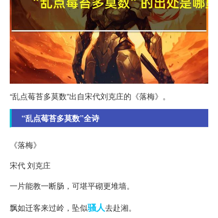
“乱点莓苔多莫数”出自宋代刘克庄的《落梅》。
“乱点莓苔多莫数”全诗
《落梅》
宋代 刘克庄
一片能教一断肠，可堪平砌更堆墙。
骚人
飘如迁客来过岭，坠似
去赴湘。