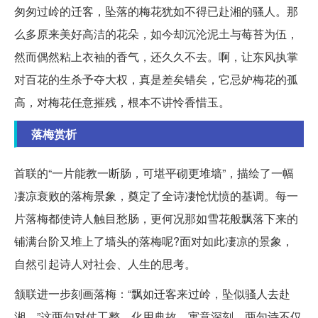
匆匆过岭的迁客，坠落的梅花犹如不得已赴湘的骚人。那
么多原来美好高洁的花朵，如今却沉沦泥土与莓苔为伍，
然而偶然粘上衣袖的香气，还久久不去。啊，让东风执掌
对百花的生杀予夺大权，真是差矣错矣，它忌妒梅花的孤
高，对梅花任意摧残，根本不讲怜香惜玉。
落梅赏析
首联的“一片能教一断肠，可堪平砌更堆墙”，描绘了一幅
凄凉衰败的落梅景象，奠定了全诗凄怆忧愤的基调。每一
片落梅都使诗人触目愁肠，更何况那如雪花般飘落下来的
铺满台阶又堆上了墙头的落梅呢?面对如此凄凉的景象，
自然引起诗人对社会、人生的思考。
颔联进一步刻画落梅：“飘如迁客来过岭，坠似骚人去赴
湘。”这两句对仗工整，化用典故，寓意深刻。两句诗不仅