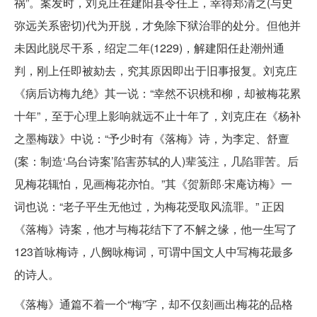
祸”。案发时，刘克庄在建阳县令任上，幸得郑清之(与史
弥远关系密切)代为开脱，才免除下狱治罪的处分。但他并
未因此脱尽干系，绍定二年(1229)，解建阳任赴潮州通
判，刚上任即被劾去，究其原因即出于旧事报复。刘克庄
《病后访梅九绝》其一说：“幸然不识桃和柳，却被梅花累
十年”，至于心理上影响就远不止十年了，刘克庄在《杨补
之墨梅跋》中说：“予少时有《落梅》诗，为李定、舒亶
(案：制造‘乌台诗案’陷害苏轼的人)辈笺注，几陷罪苦。后
见梅花辄怕，见画梅花亦怕。”其《贺新郎·宋庵访梅》一
词也说：“老子平生无他过，为梅花受取风流罪。” 正因
《落梅》诗案，他才与梅花结下了不解之缘，他一生写了
123首咏梅诗，八阙咏梅词，可谓中国文人中写梅花最多
的诗人。
《落梅》通篇不着一个“梅”字，却不仅刻画出梅花的品格