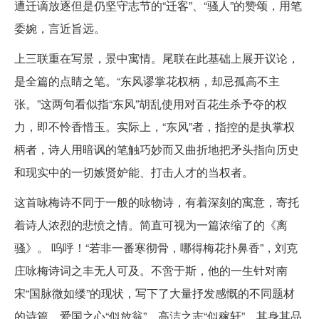
遭迁谪放逐但是仍坚守志节的“迁客”、“骚人”的赞颂，用笔
委婉，言近旨远。
上三联重在写景，景中寓情。尾联在此基础上展开议论，
是全篇的点睛之笔。“东风谬掌花权柄，却忌孤高不主
张。”这两句看似指“东风”胡乱使用对百花生杀予夺的权
力，即不怜香惜玉。实际上，“东风”者，指控的是执掌权
柄者，诗人用暗讽的笔触巧妙而又曲折地把矛头指向历史
和现实中的一切嫉贤妒能、打击人才的当权者。
这首咏梅诗不同于一般的咏物诗，有着深刻的寓意，寄托
着诗人浓烈的悲愤之情。简直可视为一篇浓缩了的《离
骚》。 呜呼！“若非一番寒彻骨，哪得梅花扑鼻香”，刘克
庄咏梅诗词之丰无人可及。不啻于斯，他的一生针对南
宋“国脉微如缕”的现状，写下了大量抒发感慨的不同题材
的诗篇，爱国之心“似放翁”，高洁之志“似稼轩”，其身其品