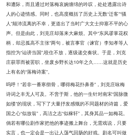
和遭际，而且通过对落梅哀婉缠绵的吟叹，处处透露出诗
人的心迹情感。同时，也高度概括了历史上无数“迁客”“骚
人”颠沛流离的不幸，更道出了当时广大文士抑塞不平的心
声。但是由此，刘克庄却落来大麻烦。其中“东风谬掌花权
柄，却忌孤高不主张”两句，被言事官（谏官）李知孝等人
指控为“讪谤当国”,咬住不放，逐级递交奏状。于是，刘克
庄获罪而被罢职，坐废乡野长达10年之久……这就是历史
上有名的“落梅诗案”。
呜呼！“若非一番寒彻骨，哪得梅花扑鼻香”，刘克庄咏梅
诗词之丰无人可及。不啻于斯，他的一生针对南宋“国脉微
如缕”的现状，写下了大量抒发感慨的不同题材的诗篇，爱
国之心“似放翁”，高洁之志“似稼轩”，其身其品一如梅花。
倘若有哪位剧作家把他的事迹搬上舞台，无需戏说，只要
实言，也一定会是一出让人荡气回肠的好戏。剧名可叫做