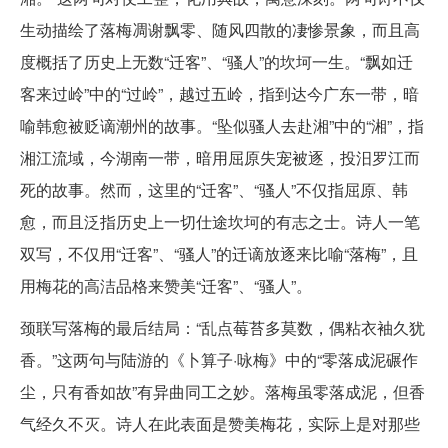
生动描绘了落梅凋谢飘零、随风四散的凄惨景象，而且高
度概括了历史上无数“迁客”、“骚人”的坎坷一生。“飘如迁
客来过岭”中的“过岭”，越过五岭，指到达今广东一带，暗
喻韩愈被贬谪潮州的故事。“坠似骚人去赴湘”中的“湘”，指
湘江流域，今湖南一带，暗用屈原失宠被逐，投汨罗江而
死的故事。然而，这里的“迁客”、“骚人”不仅指屈原、韩
愈，而且泛指历史上一切仕途坎坷的有志之士。诗人一笔
双写，不仅用“迁客”、“骚人”的迁谪放逐来比喻“落梅”，且
用梅花的高洁品格来赞美“迁客”、“骚人”。
颈联写落梅的最后结局：“乱点莓苔多莫数，偶粘衣袖久犹
香。”这两句与陆游的《卜算子·咏梅》中的“零落成泥碾作
尘，只有香如故”有异曲同工之妙。落梅虽零落成泥，但香
气经久不灭。诗人在此表面是赞美梅花，实际上是对那些