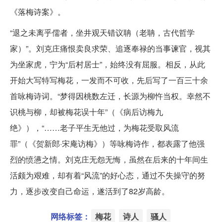
《落梅诗案》。
“退之未离乎儒者，坐井观天错议聃（老聃，古代哲学
家）”。刘克庄痛恨卖良求荣、追逐奉禄的当事谏官，视其
为坐家虎，宁为“后村居士”，始终没有屈服。相反，从此
开始大写特写梅花，一发而不可收，先后写了一百三十余
首咏梅诗词。“梦得因桃数左迁，长源为柳忤当权。幸然不
识桃与柳，却被梅花误十年”（《病后访梅九
绝》），“……老子平生无他过，为梅花受取风流
罪”（《贺新郎·宋庵访梅》）等咏梅诗作，都表露了他强
烈的愤懑之情。刘克庄无怨无悔，虽然在后来的十年间生
活颇为艰难，却有着“风流”的好心态，通过不失操守的努
力，逐步改变自己命运，遂活到了82岁高龄。
网络标签：
梅花
诗人
骚人