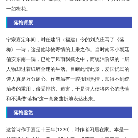
一如梅花。
落梅背景
宁宗嘉定年间，时任建阳（福建）令的刘克庄写了《落
梅》一诗，这是他咏物寄情的上乘之作。当时南宋小朝廷
偏安东南一隅，已处于风雨飘摇之中，而统治阶级的上层
人物却过着纸醉金迷的生活。目睹此情此景，爱国忧民的
诗人真是万分痛心。作者虽有一腔报国热情，却得不到统
治者的重用，倍受排挤、迫害，于是诗人便将内心的悲愤
和不满借“落梅”这一意象曲折地表达出来。
落梅鉴赏
这首诗作于嘉定十三年(1220)，时作者闲居在家。本是一