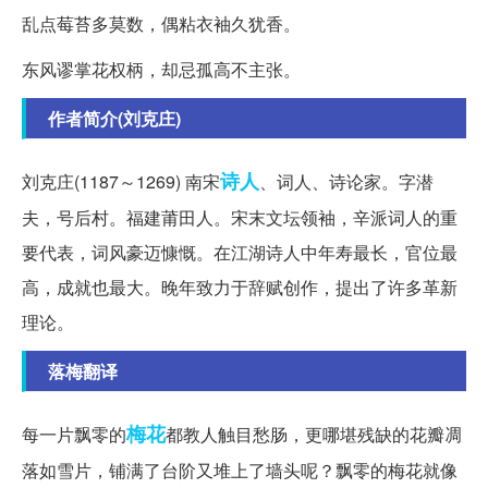
乱点莓苔多莫数，偶粘衣袖久犹香。
东风谬掌花权柄，却忌孤高不主张。
作者简介(刘克庄)
诗人
刘克庄(1187～1269) 南宋
、词人、诗论家。字潜
夫，号后村。福建莆田人。宋末文坛领袖，辛派词人的重
要代表，词风豪迈慷慨。在江湖诗人中年寿最长，官位最
高，成就也最大。晚年致力于辞赋创作，提出了许多革新
理论。
落梅翻译
梅花
每一片飘零的
都教人触目愁肠，更哪堪残缺的花瓣凋
落如雪片，铺满了台阶又堆上了墙头呢？飘零的梅花就像