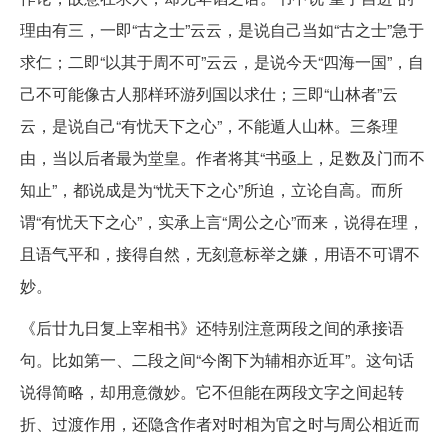
理由有三，一即“古之士”云云，是说自己当如“古之士”急于
求仁；二即“以其于周不可”云云，是说今天“四海一国”，自
己不可能像古人那样环游列国以求仕；三即“山林者”云
云，是说自己“有忧天下之心”，不能遁人山林。三条理
由，当以后者最为堂皇。作者将其“书亟上，足数及门而不
知止”，都说成是为“忧天下之心”所迫，立论自高。而所
谓“有忧天下之心”，实承上言“周公之心”而来，说得在理，
且语气平和，接得自然，无刻意标举之嫌，用语不可谓不
妙。
《后廿九日复上宰相书》还特别注意两段之间的承接语
句。比如第一、二段之间“今阁下为辅相亦近耳”。这句话
说得简略，却用意微妙。它不但能在两段文字之间起转
折、过渡作用，还隐含作者对时相为官之时与周公相近而