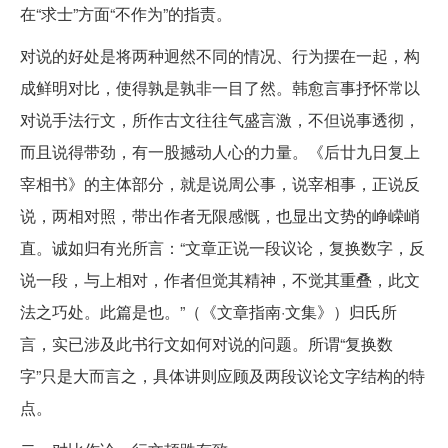
在“求士”方面“不作为”的指责。
对说的好处是将两种迥然不同的情况、行为摆在一起，构
成鲜明对比，使得孰是孰非一目了然。韩愈言事抒怀常以
对说手法行文，所作古文往往气盛言激，不但说事透彻，
而且说得带劲，有一股撼动人心的力量。《后廿九日复上
宰相书》的主体部分，就是说周公事，说宰相事，正说反
说，两相对照，带出作者无限感慨，也显出文势的峥嵘峭
直。诚如归有光所言：“文章正说一段议论，复换数字，反
说一段，与上相对，作者但觉其精神，不觉其重叠，此文
法之巧处。此篇是也。”（《文章指南·文集》）归氏所
言，实已涉及此书行文如何对说的问题。所谓“复换数
字”只是大而言之，具体讲则应顾及两段议论文字结构的特
点。