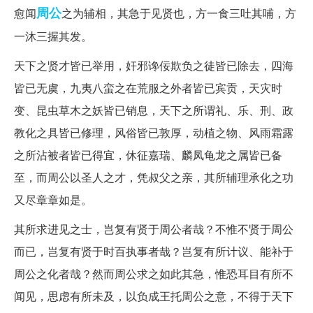
周公
愈闻
之为辅相，其急于见贤也，方一食三吐其哺，方
一沐三握其发。
天下之贤才皆已举用，奸邪谗佞欺负之徒皆已除去，四海
皆已无虞，九夷八蛮之在荒服之外者皆已宾贡，天灾时
变、昆虫草木之妖皆已销息，天下之所谓礼、乐、刑、政
教化之具皆已修理，风俗皆已敦厚，动植之物、风雨霜露
之所沾被者皆已得宜，休征嘉瑞、麟凤龟龙之属皆已备
至，而周公以圣人之才，凭叔父之亲，其所辅理承化之功
又尽章章如是。
其所求进见之士，岂复有贤于周公者哉？不惟不贤于周公
而已，岂复有贤于时百执事者哉？岂复有所计议、能补于
周公之化者哉？然而周公求之如此其急，惟恐耳目有所不
闻见，思虑有所未及，以负成王托周公之意，不得于天下