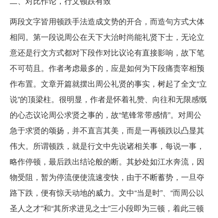
二、对比作论，行文顿跌有致
两段文字皆用顿跌手法造成文势的开合，而造句方式大体
相同。第一段说周公在天下大治时尚能礼贤下士，无论立
意还是行文方式都对下段作对比议论有直接影响，故下笔
不可苟且。作者考虑最多的，应是如何为下段痛责宰相预
作布置。文章开篇就摆出周公礼贤的事实，树起了全文“立
说”的顶梁柱。很明显，作者是怀着礼赞、向往和无限感慨
的心态议论周公求贤之事的，故“笔锋常带感情”。对周公
急于求贤的颂扬，并不直言其美，而是一再顿跌以凸显其
伟大。所谓顿跌，就是行文中先说诸相关事，每说一事，
略作停顿，最后跌出结论般的断。其妙处如江水奔流，因
物受阻，暂为停流便使流速变快，由于不断蓄势，一旦夺
路下跌，便有惊天动地的威力。文中“当是时”、“而周公以
圣人之才”和“其所求进见之士”三小段即为三顿，着此三顿