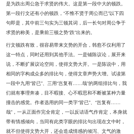
是为跌出周公急于求贤的伟大。这是第一段中大的顿跌。
第一段行文还有小的顿跌，“不惟不贤于周公而已”以下四
句即是，其中前三句实为三顿其词，后一长句对周公争于
求贤的称美，是乘前三顿之势“跌”出来的。
行文顿跌有致，很容易带来文势的开合，韩愈不仅利用了
这一特点，同时还用到其他手法。一是铺陈议论，展开来
说，不断扩展议论空间，使得文势大开。一是陈说中，用
相同的字构成众多的排比句，使得文章声势大增。试读第
一段中九用“皆已”、三用“岂复有……哉”的两组排比句，我
们就有事理奔凑，目不暇接、心不暇思和不断被某种力量
撞击的感觉。作者选用的同一类字“皆已”、“岂复有……
哉”，一从正面作完全肯定，一以反诘语气作肯定，本身就
带有情感倾向，当同有此类字眼的排比句出现在文中时，
就不但使得文势大开，还会造成情感的倾泻、文气的激