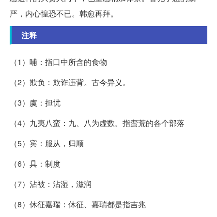
严，内心惶恐不已。韩愈再拜。
注释
（1）哺：指口中所含的食物
（2）欺负：欺诈违背。古今异义。
（3）虞：担忧
（4）九夷八蛮：九、八为虚数。指蛮荒的各个部落
（5）宾：服从，归顺
（6）具：制度
（7）沾被：沾湿，滋润
（8）休征嘉瑞：休征、嘉瑞都是指吉兆