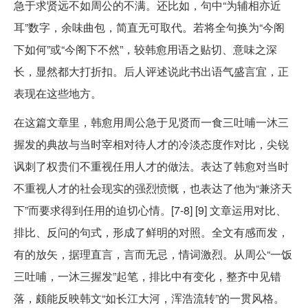
急于求贤远不如周公的不满。还比如，句中“为辅相亦近
耳”数字，余味曲包，简直无可取代。若将全句换为“今阁
下如何”或“今阁下不然”，较韩愈用语之贴切、意味之深
长，显然都大打折扣。后人评述说此书出语气盛言宜，正
表现在这些地方。
在这篇文章里，韩愈用周公急于见贤而一食三吐哺一沐三
握发的典故与当时宰相对待人才的冷淡态度作对比，尖锐
讽刺了权贵们不重视任用人才的做法。表达了韩愈对当时
不重视人才的社会现实的强烈愤慨，也表达了他为“兼济天
下”而要求得到任用的迫切心情。[7-8] [9] 文章运用对比、
排比、反问的句式，形成了鲜明的对照。全文有感而发，
有的放矢，据理直言，言而无忌，情词激烈。从周公“一饭
三吐哺，一沐三握发”起笔，排比中有变化，整齐中见错
落，颇能反映韩文“如长江大河，浑浩流转”的一贯风格。