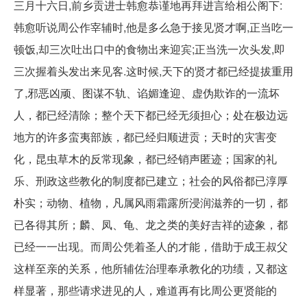
三月十六日,前乡贡进士韩愈恭谨地再拜进言给相公阁下:
韩愈听说周公作宰辅时,他是多么急于接见贤才啊,正当吃一
顿饭,却三次吐出口中的食物出来迎宾;正当洗一次头发,即
三次握着头发出来见客.这时候,天下的贤才都已经提拔重用
了,邪恶凶顽、图谋不轨、谄媚逢迎、虚伪欺诈的一流坏
人，都已经清除；整个天下都已经无须担心；处在极边远
地方的许多蛮夷部族，都已经归顺进贡；天时的灾害变
化，昆虫草木的反常现象，都已经销声匿迹；国家的礼
乐、刑政这些教化的制度都已建立；社会的风俗都已淳厚
朴实；动物、植物，凡属风雨霜露所浸润滋养的一切，都
已各得其所；麟、凤、龟、龙之类的美好吉祥的迹象，都
已经一一出现。而周公凭着圣人的才能，借助于成王叔父
这样至亲的关系，他所辅佐治理奉承教化的功绩，又都这
样显著，那些请求进见的人，难道再有比周公更贤能的