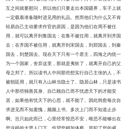
互之间就要慰问，所以他们只要走出本国疆界，车子上就
一定载着准备随时进见用的礼品。然而他们为什么又不肯
轻易自己主动要求作官的原因，是因为他们在周不被任
用，就可以离开到鲁国去；在鲁不被任用，就离开到齐国
去；在齐国不被任用，就离开到宋国去，到郑国去，到秦
国去，到楚国去。现在天下只有一个君主，四海之内统一
为一个国家，舍弃这里，那就是夷狄了，就离开自己的父
母之邦了。所以读书人中间那些想实行自己主张的人，不
被朝廷用，就只有入山林当隐士了。隐居山林，只是读书
人中那些独善其身、自己顾自己而不忧虑天下的才能安
居，如果他有忧天下的心思，就不能了。因此韩愈每次自
求进见而不知羞愧，频频上书、多次上门而不知道止步
啊。岂只如此而已，心里经常惶恐不安，唯恐不能够出在
您这样的大贤人门下，也望您稍加体察。冒犯了您的威