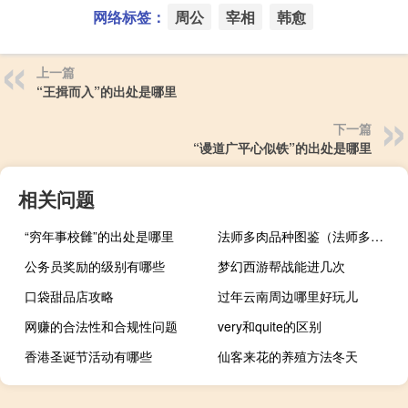
网络标签：
周公
宰相
韩愈
上一篇
“王揖而入”的出处是哪里
下一篇
“谩道广平心似铁”的出处是哪里
相关问题
“穷年事校雠”的出处是哪里
法师多肉品种图鉴（法师多肉品种大全）
公务员奖励的级别有哪些
梦幻西游帮战能进几次
口袋甜品店攻略
过年云南周边哪里好玩儿
网赚的合法性和合规性问题
very和quite的区别
香港圣诞节活动有哪些
仙客来花的养殖方法冬天