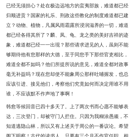
已经无须担心？处在极边远地方的蛮夷部族，难道都已经
归顺进贡？国家的礼乐、刑政这些教化的制度难道都已建
立？动物、植物，凡属风雨霜露所浸润滋养的一切，难道
都已经各得其所了？麟、凤、龟、龙之类的美好吉祥的迹
象，难道都已经一一出现？那些请求进见的人，虽则不能
够期待他有您那样的大德，至于同您手下那些官吏相比，
难道全都不如吗？他们所提所说的意见，难道全都对政事
毫无补益吗？现在您却使不能象周公那样吐哺握发，也总
应该引进、接见他们，考察他们究竟如何而决定用谁不用
谁，不应该默不作声地了事啊！
韩愈等候回音已四十多天了。上了两次书而心愿不能够表
达，三次登门，却被守门人拦住。只因为我糊涂愚顽，不
知道逃隐山林，所以又有上述关于周公的一番议论。希望
阁下明察！古代的读书人，只要有三个月不作官任职，相