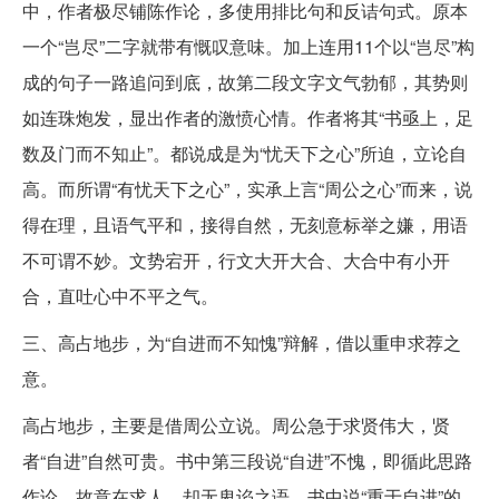
中，作者极尽铺陈作论，多使用排比句和反诘句式。原本
一个“岂尽”二字就带有慨叹意味。加上连用11个以“岂尽”构
成的句子一路追问到底，故第二段文字文气勃郁，其势则
如连珠炮发，显出作者的激愤心情。作者将其“书亟上，足
数及门而不知止”。都说成是为“忧天下之心”所迫，立论自
高。而所谓“有忧天下之心”，实承上言“周公之心”而来，说
得在理，且语气平和，接得自然，无刻意标举之嫌，用语
不可谓不妙。文势宕开，行文大开大合、大合中有小开
合，直吐心中不平之气。
三、高占地步，为“自进而不知愧”辩解，借以重申求荐之
意。
高占地步，主要是借周公立说。周公急于求贤伟大，贤
者“自进”自然可贵。书中第三段说“自进”不愧，即循此思路
作论，故意在求人，却无卑谄之语。书中说“重于自进”的