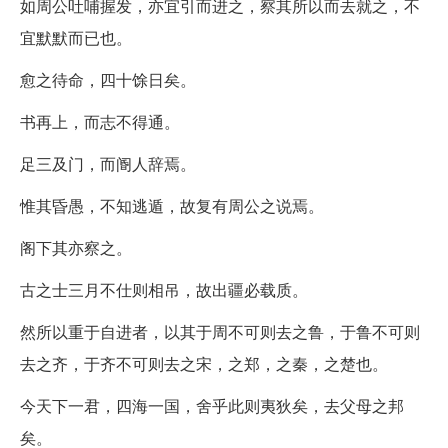
如周公吐哺握发，亦宜引而进之，察其所以而去就之，不
宜默默而已也。
愈之待命，四十馀日矣。
书再上，而志不得通。
足三及门，而阍人辞焉。
惟其昏愚，不知逃遁，故复有周公之说焉。
阁下其亦察之。
古之士三月不仕则相吊，故出疆必载质。
然所以重于自进者，以其于周不可则去之鲁，于鲁不可则
去之齐，于齐不可则去之宋，之郑，之秦，之楚也。
今天下一君，四海一国，舍乎此则夷狄矣，去父母之邦
矣。