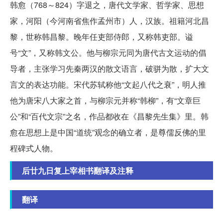
韩愈（768～824）字退之，唐代文学家、哲学家、思想
家，河阳（今河南省焦作孟州市）人，汉族。祖籍河北昌
黎，世称韩昌黎。晚年任吏部侍郎，又称韩吏部。谥
号“文”，又称韩文公。他与柳宗元同为唐代古文运动的倡
导者，主张学习先秦两汉的散文语言，破骈为散，扩大文
言文的表达功能。宋代苏轼称他“文起八代之衰”，明人推
他为唐宋八大家之首，与柳宗元并称“韩柳”，有“文章巨
公”和“百代文宗”之名，作品都收在《昌黎先生集》里。韩
愈在思想上是中国“道统”观念的确立者，是尊儒反佛的里
程碑式人物。
后廿九日复上宰相书翻译及注释
翻译