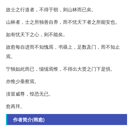
故士之行道者，不得于朝，则山林而已矣。
山林者，士之所独善自养，而不忧天下者之所能安也。
如有忧天下之心，则不能矣。
故愈每自进而不知愧焉，书亟上，足数及门，而不知止
焉。
宁独如此而已，惴惴焉惟，不得出大贤之门下是惧。
亦惟少垂察焉。
渎冒威尊，惶恐无已。
愈再拜。
作者简介(韩愈)