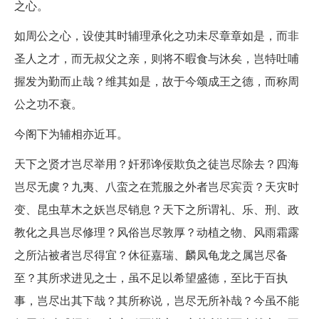
之心。
如周公之心，设使其时辅理承化之功未尽章章如是，而非
圣人之才，而无叔父之亲，则将不暇食与沐矣，岂特吐哺
握发为勤而止哉？维其如是，故于今颂成王之德，而称周
公之功不衰。
今阁下为辅相亦近耳。
天下之贤才岂尽举用？奸邪谗佞欺负之徒岂尽除去？四海
岂尽无虞？九夷、八蛮之在荒服之外者岂尽宾贡？天灾时
变、昆虫草木之妖岂尽销息？天下之所谓礼、乐、刑、政
教化之具岂尽修理？风俗岂尽敦厚？动植之物、风雨霜露
之所沾被者岂尽得宜？休征嘉瑞、麟凤龟龙之属岂尽备
至？其所求进见之士，虽不足以希望盛德，至比于百执
事，岂尽出其下哉？其所称说，岂尽无所补哉？今虽不能