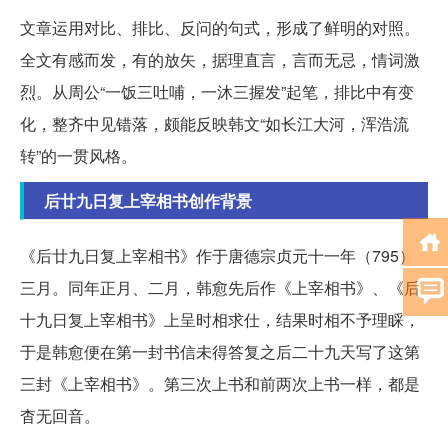
文章运用对比、排比、反问的句式，形成了鲜明的对照。
全文有感而发，有的放矢，据理直言，言而无忌，情词激
烈。从周公“一饭三吐哺，一沐三握发”起笔，排比中有变
化，整齐中见错落，颇能反映韩文“如长江大河，浑浩流
转”的一贯风格。
后廿九日复上宰相书创作背景
《后廿九日复上宰相书》作于唐德宗贞元十一年（795）
三月。同年正月、二月，韩愈先后作《上宰相书》、《后
十九日复上宰相书》上呈时相求仕，结果时相不予理睬，
于是韩愈便在第一封书信未得答复之后二十九天写了这第
三封《上宰相书》。第三次上书和前两次上书一样，都是
杳无回音。