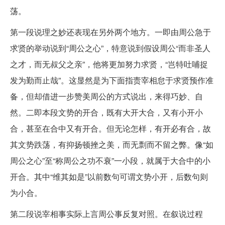
荡。
第一段说理之妙还表现在另外两个地方。一即由周公急于
求贤的举动说到“周公之心”，特意说到假设周公“而非圣人
之才，而无叔父之亲”，他将更加努力求贤，“岂特吐哺捉
发为勤而止哉”。这显然是为下面指责宰相怠于求贤预作准
备，但却借进一步赞美周公的方式说出，来得巧妙、自
然。二即本段文势的开合，既有大开大合，又有小开小
合，甚至在合中又有开合。但无论怎样，有开必有合，故
其文势跌荡，有抑扬顿挫之美，而无剽而不留之弊。像“如
周公之心”至“称周公之功不衰”一小段，就属于大合中的小
开合。其中“维其如是”以前数句可谓文势小开，后数句则
为小合。
第二段说宰相事实际上言周公事反复对照。在叙说过程