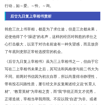
行动，如～爱。～怜。～询。
后廿九日复上宰相书赏析
韩愈三次上书宰相，都是为了求仕途，但是三次都未果，
还使他得了个“躁进”的名声，这样的经历对韩愈的求仕之
心打击极大，以至于对功名前途有一种失望感，而且放弃
了年底到吏部正常铨选授官的机会。
《后廿九日复上宰相书》虽为三上宰相书之一，但由于它
写在二上宰相书未果之后，其写法和风格便与前二书大为
不同。前两封书信因为初次自荐，所以尚显得冷静理性，
带有投石问路性质，屡引经文并反复阐述经义说“长育人
材”、“教育英材”为宰相之责，而“我”学统正而文才优秀，
正堪造就，宰相当举我用我。不应以我“自进”为非。或者