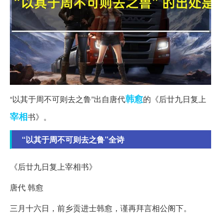
韩愈
“以其于周不可则去之鲁”出自唐代
的《后廿九日复上
宰相
书》。
“以其于周不可则去之鲁”全诗
《后廿九日复上宰相书》
唐代 韩愈
三月十六日，前乡贡进士韩愈，谨再拜言相公阁下。