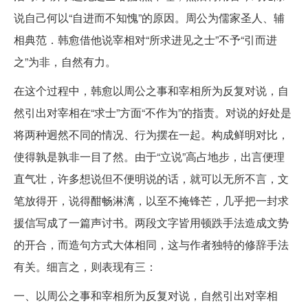
说自己何以“自进而不知愧”的原因。周公为儒家圣人、辅
相典范．韩愈借他说宰相对“所求进见之士”不予“引而进
之”为非，自然有力。
在这个过程中，韩愈以周公之事和宰相所为反复对说，自
然引出对宰相在“求士”方面“不作为”的指责。对说的好处是
将两种迥然不同的情况、行为摆在一起。构成鲜明对比，
使得孰是孰非一目了然。由于“立说”高占地步，出言便理
直气壮，许多想说但不便明说的话，就可以无所不言，文
笔放得开，说得酣畅淋漓，以至不掩锋芒，几乎把一封求
援信写成了一篇声讨书。两段文字皆用顿跌手法造成文势
的开合，而造句方式大体相同，这与作者独特的修辞手法
有关。细言之，则表现有三：
一、以周公之事和宰相所为反复对说，自然引出对宰相