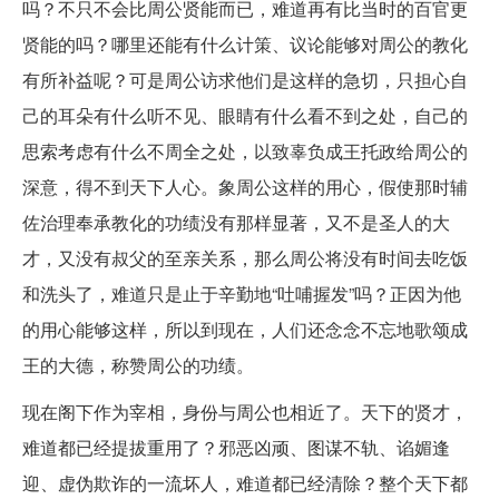
吗？不只不会比周公贤能而已，难道再有比当时的百官更
贤能的吗？哪里还能有什么计策、议论能够对周公的教化
有所补益呢？可是周公访求他们是这样的急切，只担心自
己的耳朵有什么听不见、眼睛有什么看不到之处，自己的
思索考虑有什么不周全之处，以致辜负成王托政给周公的
深意，得不到天下人心。象周公这样的用心，假使那时辅
佐治理奉承教化的功绩没有那样显著，又不是圣人的大
才，又没有叔父的至亲关系，那么周公将没有时间去吃饭
和洗头了，难道只是止于辛勤地“吐哺握发”吗？正因为他
的用心能够这样，所以到现在，人们还念念不忘地歌颂成
王的大德，称赞周公的功绩。
现在阁下作为宰相，身份与周公也相近了。天下的贤才，
难道都已经提拔重用了？邪恶凶顽、图谋不轨、谄媚逢
迎、虚伪欺诈的一流坏人，难道都已经清除？整个天下都