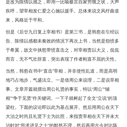
是改为陈情以感之，即用一比喻极言自家穷饿之状，大声
疾呼，望宰相发仁爱之心施以援手。总体来说文风纡曲道
来，风格近于平和。
但是《后廿九日复上宰相书》是第三书，是韩愈在引经以
告、陈情以感都未奏效的情况下再次上书，当然是怨愤多
于希翼，故文中挟怒带愤直击之，对宰相责以大义，侃侃
而言，无不气壮辞直，突出表现了作者刚直不屈的天性。
当然，韩愈在书中“直击”宰相，并非使性乱道，而是高明
地巧占地步，气盛法立。一是借周公来说理，二是说宰相
事。文章开篇就摆出周公礼贤的事实，特以“周公”“辅
相”“争于见贤”作关键词。一下子就树起了全文“立说”的顶
梁柱。下面的议论即以此为基点展开。然后用周公在天下
大治之时尚且礼贤下士为比照，来指责宰相在天下并未大
治时对“所求进见之士”的默然不理，然后再用古今对比陈