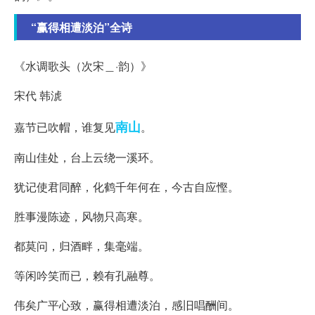
“赢得相遭淡泊”全诗
《水调歌头（次宋＿·韵）》
宋代 韩淲
南山
嘉节已吹帽，谁复见
。
南山佳处，台上云绕一溪环。
犹记使君同醉，化鹤千年何在，今古自应慳。
胜事漫陈迹，风物只高寒。
都莫问，归酒畔，集毫端。
等闲吟笑而已，赖有孔融尊。
伟矣广平心致，赢得相遭淡泊，感旧唱酬间。