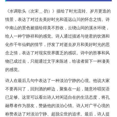
《水调歌头（次宋＿·韵）》描绘了时光流转、岁月更迭的
情景，表达了对过去美好时光和遥远山川的怀念之情。诗
中南山的景色被描绘得美不胜收，云绕山间的溪水环绕，
给人一种宁静祥和的感觉。诗人通过描述与使君的饮酒和
化作千年仙鹤的情节，抒发了对逝去岁月和美好时光的思
念之情，表达了对现实世界匮乏的感叹。诗中的胜事和风
物已成过去，只能通过文字来陈述，给读者留下一种凄美
的感觉。
诗人在最后几句中表达了一种淡泊宁静的心境。他说大家
不要再问了，回到酒的畔边，聚集在一起，随意吟唱笑语
已足够。这里可以看出诗人对闲适自在的生活态度，将孔
融尊者作为朋友，赞扬他的淡泊心情。诗人对广平心境的
称赞表达了对淡泊宁静、超脱尘世的追求。最后，诗人提