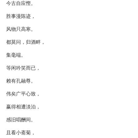
今古自应慳。
胜事漫陈迹，
风物只高寒。
都莫问，归酒畔，
集毫端。
等闲吟笑而已，
赖有孔融尊。
伟矣广平心致，
赢得相遭淡泊，
感旧唱酬间。
且看小斋菊，