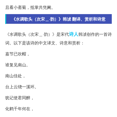
且看小斋菊，抵掌共凭阑。
《水调歌头（次宋＿·韵）》韩淲 翻译、赏析和诗意
诗人
《水调歌头（次宋＿·韵）》是宋代
韩淲创作的一首诗
词。以下是该诗的中文译文、诗意和赏析：
嘉节已吹帽，
谁复见南山。
南山佳处，
台上云绕一溪环。
犹记使君同醉，
化鹤千年何在，