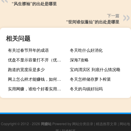
“风生襟袖”的出处是哪里
下一篇
“世间谁似蓬仙”的出处是哪里
相关问题
有关过春节拜年的成语
冬天吃什么好消化
优盘不显示容量打不开（优盘不显示）
深海7攻略
跑道的宽度应是多少
宝鸡渭滨区 到底什么情况嘞
网上怎么样才能赚钱，如何在网上赚钱
冬天怎样储存萝卜榨菜
实用网赚，谁给个好看实用的网站
冬天的乌镇好玩吗
Copyright © 2012 - 2026
网赚站
Powered by
网站分类目录
|
精选推荐文章
|
网站地
图
|
疑难解答