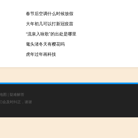
春节后空调什么时候放假
大年初几可以打新冠疫苗
“流泉入咏歌”的出处是哪里
鼋头渚冬天有樱花吗
虎年过年画科技
地图
|
疑难解答
，我们会及时纠正，谢谢