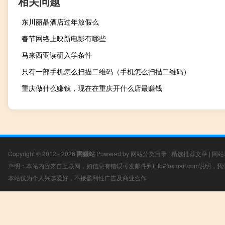
相关问题
东川丽晶酒店过年放假么
春节网络上映新电影有哪些
马来西亚读研入学条件
只有一部手机怎么扫描二维码（手机怎么扫描二维码）
重庆做什么赚钱，现在在重庆开什么店最赚钱
Copyright © 2012 - 2026
网赚站
Powered by
网站分类目录
|
精选推荐文章
|
网站
声明：本站内容来自互联网，如信息有错误可发邮件到f_fb#foxmail.com说明
本站仅为个人兴趣爱好，不接盈利性广告及商业合作