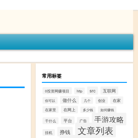
常用标签
src
互联网
0投资网赚项目
http
做什么
在家
创业
你可以
几个
在网上
在家里
如何赚钱
多少钱
手游攻略
平台
广告
干什么
文章列表
挣钱
挂机