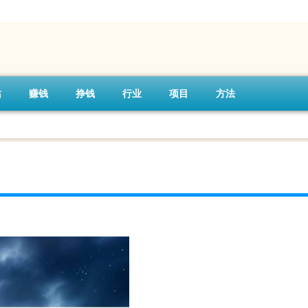
站
赚钱
挣钱
行业
项目
方法