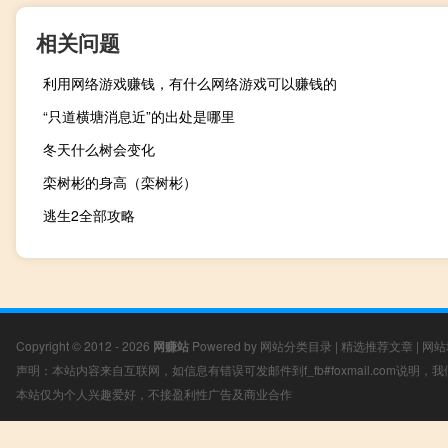
相关问题
利用网络游戏赚钱，有什么网络游戏可以赚钱的
“只道横塘消息近”的出处是哪里
冬天什么树会变化
栾树彬的身高（栾树彬）
逃生2全部攻略
Copyright © 2012 - 2026
网赚站
Powered by
网站分类目录
|
精选推荐文章
|
网站
声明：本站内容来自互联网，如信息有错误可发邮件到f_fb#foxmail.com说明
本站仅为个人兴趣爱好，不接盈利性广告及商业合作