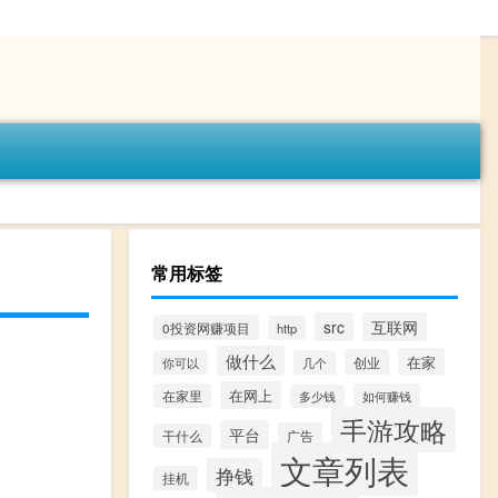
常用标签
src
互联网
0投资网赚项目
http
做什么
在家
创业
你可以
几个
在网上
在家里
如何赚钱
多少钱
手游攻略
平台
广告
干什么
文章列表
挣钱
挂机