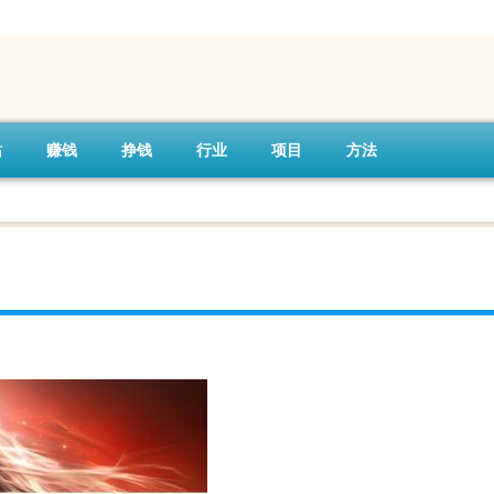
站
赚钱
挣钱
行业
项目
方法