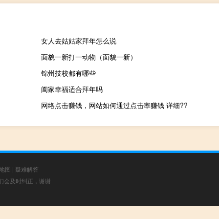
女人去姑姑家拜年怎么说
面貌一新打一动物（面貌一新）
锦州技校都有哪些
阖家幸福适合拜年吗
网络点击赚钱，网站如何通过点击率赚钱 详细??
地图
|
疑难解答
，我们会及时纠正，谢谢