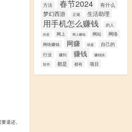
春节2024
有什么
方法
梦幻西游
生活助理
正规
用手机怎么赚钱
的人
网站
网络
网上
的是
网上赚钱
网赚
自己的
网络赚钱
联盟
赚钱
行业
赚到
赚钱快
都是
项目
都有
软件
需要退还。