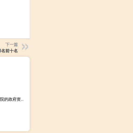
下一篇
排名前十名
美国众议院民主党领袖杰弗里斯：众议院民主党将支持参议院的政府资金法案以避免停摆