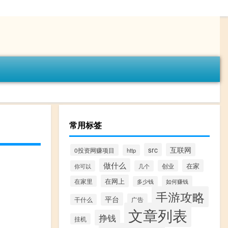
常用标签
src
互联网
0投资网赚项目
http
做什么
在家
创业
你可以
几个
在网上
在家里
如何赚钱
多少钱
手游攻略
平台
广告
干什么
文章列表
挣钱
挂机