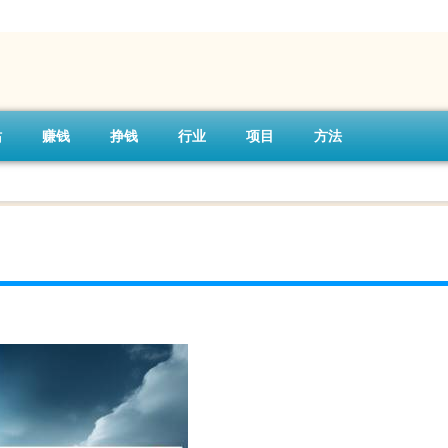
站
赚钱
挣钱
行业
项目
方法