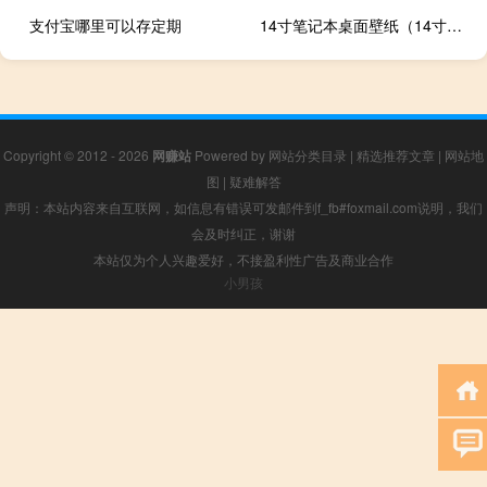
支付宝哪里可以存定期
14寸笔记本桌面壁纸（14寸笔记本桌面壁纸高清）
Copyright © 2012 - 2026
网赚站
Powered by
网站分类目录
|
精选推荐文章
|
网站地
图
|
疑难解答
声明：本站内容来自互联网，如信息有错误可发邮件到f_fb#foxmail.com说明，我们
会及时纠正，谢谢
本站仅为个人兴趣爱好，不接盈利性广告及商业合作
小男孩