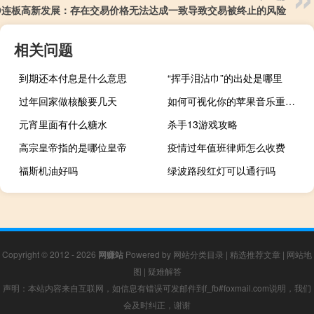
9连板高新发展：存在交易价格无法达成一致导致交易被终止的风险
相关问题
到期还本付息是什么意思
“挥手泪沾巾”的出处是哪里
过年回家做核酸要几天
如何可视化你的苹果音乐重播和Spotify包装年在评论统计
元宵里面有什么糖水
杀手13游戏攻略
高宗皇帝指的是哪位皇帝
疫情过年值班律师怎么收费
福斯机油好吗
绿波路段红灯可以通行吗
Copyright © 2012 - 2026
网赚站
Powered by
网站分类目录
|
精选推荐文章
|
网站地
图
|
疑难解答
声明：本站内容来自互联网，如信息有错误可发邮件到f_fb#foxmail.com说明，我们
会及时纠正，谢谢