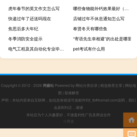
虎年春节的英文作文怎么写
哪些食物能补钙效果最好（哪些食物能补钙）
快递过年了还送吗现在
店铺过年不休息通知怎么写
焦思后多大年纪
奉贤冬天有哪些鱼
冬季消防安全提示
“寄语先生幸相避”的出处是哪里
电气工程及其自动化专业毕业了之后能做什么
pet考试有什么用
Copyright © 2012 - 2026
网赚站
Powered by
网站分类目录
|
精选推荐文章
|
网站地
图
|
疑难解答
声明：本站内容来自互联网，如信息有错误可发邮件到f_fb#foxmail.com说明，我们
会及时纠正，谢谢
本站仅为个人兴趣爱好，不接盈利性广告及商业合作
小男孩