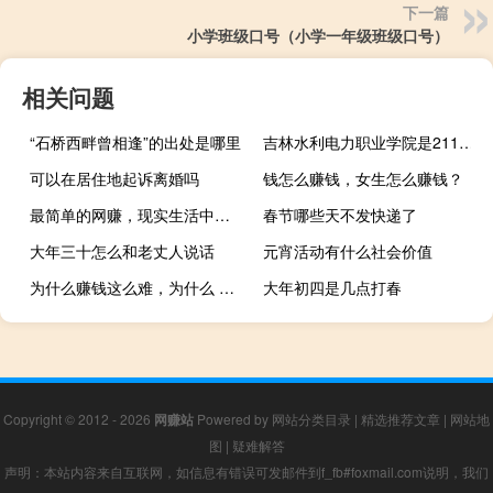
下一篇
小学班级口号（小学一年级班级口号）
相关问题
“石桥西畔曾相逢”的出处是哪里
吉林水利电力职业学院是211大学吗
可以在居住地起诉离婚吗
钱怎么赚钱，女生怎么赚钱？
最简单的网赚，现实生活中最快最简单的赚钱方法是什么？
春节哪些天不发快递了
大年三十怎么和老丈人说话
元宵活动有什么社会价值
为什么赚钱这么难，为什么 啊 究竟 我想 赚钱 就那么难吗
大年初四是几点打春
Copyright © 2012 - 2026
网赚站
Powered by
网站分类目录
|
精选推荐文章
|
网站地
图
|
疑难解答
声明：本站内容来自互联网，如信息有错误可发邮件到f_fb#foxmail.com说明，我们