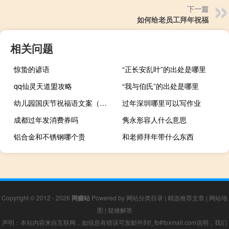
下一篇
如何给老员工拜年祝福
相关问题
惊蛰的谚语
“正长安乱叶”的出处是哪里
qq仙灵天道盟攻略
“我与伯氏”的出处是哪里
幼儿园国庆节祝福语文案（幼儿园国庆节祝福语）
过年深圳哪里可以写作业
成都过年发消费券吗
隽永形容人什么意思
铝合金和不锈钢哪个贵
和老师拜年带什么东西
Copyright © 2012 - 2026
网赚站
Powered by
网站分类目录
|
精选推荐文章
|
网站地
图
|
疑难解答
声明：本站内容来自互联网，如信息有错误可发邮件到f_fb#foxmail.com说明，我们