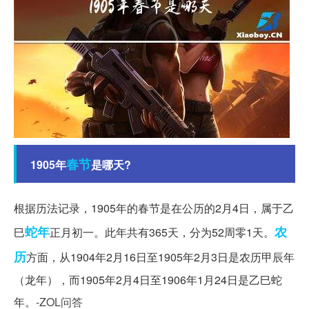
春节
1905年
是哪天?
根据历法记录，1905年的春节是在公历的2月4日，属于乙
蛇年
农
巳
正月初一。此年共有365天，分为52周零1天。
历
方面，从1904年2月16日至1905年2月3日是农历甲辰年
（龙年），而1905年2月4日至1906年1月24日是乙巳蛇
年。
-ZOL问答