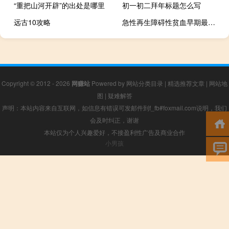
“重把山河开辟”的出处是哪里
初一初二拜年标题怎么写
远古10攻略
急性再生障碍性贫血早期最突出的表现是（急性再生障碍性贫血）
Copyright © 2012 - 2026
网赚站
Powered by
网站分类目录
|
精选推荐文章
|
网站地
图
|
疑难解答
声明：本站内容来自互联网，如信息有错误可发邮件到f_fb#foxmail.com说明，我们
会及时纠正，谢谢
本站仅为个人兴趣爱好，不接盈利性广告及商业合作
小男孩