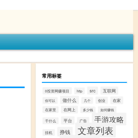
常用标签
src
互联网
0投资网赚项目
http
做什么
在家
创业
你可以
几个
在网上
在家里
如何赚钱
多少钱
手游攻略
平台
广告
干什么
文章列表
挣钱
挂机