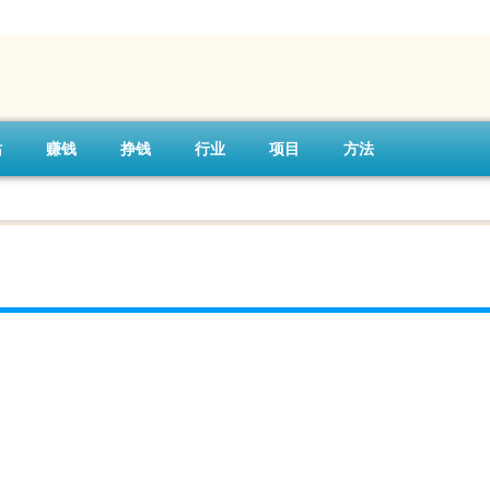
站
赚钱
挣钱
行业
项目
方法