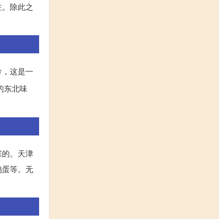
注。除此之
铃，这是一
的东北味
宗的。天津
鸡蛋等。无