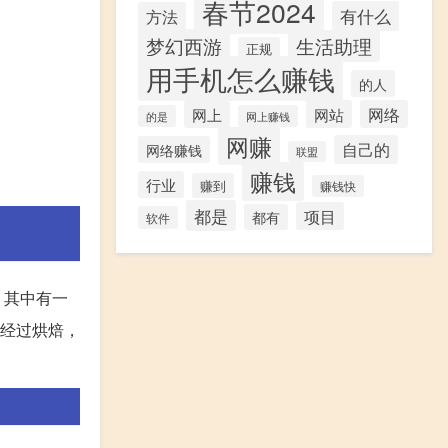
春节2024
有什么
方法
梦幻西游
生活助理
正规
用手机怎么赚钱
的人
网站
网络
网上
的是
网上赚钱
网赚
自己的
网络赚钱
联盟
赚钱
行业
赚到
赚钱快
都是
项目
都有
软件
，其中有一
再经过烘焙，