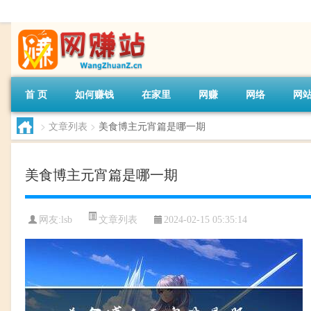
首 页
如何赚钱
在家里
网赚
网络
网
>
文章列表
>
美食博主元宵篇是哪一期
美食博主元宵篇是哪一期
文章列表
网友:
lsb
2024-02-15 05:35:14