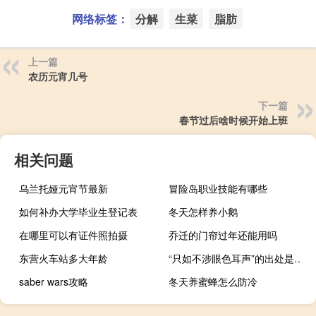
网络标签：
分解
生菜
脂肪
上一篇
农历元宵几号
下一篇
春节过后啥时候开始上班
相关问题
乌兰托娅元宵节最新
冒险岛职业技能有哪些
如何补办大学毕业生登记表
冬天怎样养小鹅
在哪里可以有证件照拍摄
乔迁的门帘过年还能用吗
东营火车站多大年龄
“只如不涉眼色耳声”的出处是哪里
saber wars攻略
冬天养蜜蜂怎么防冷