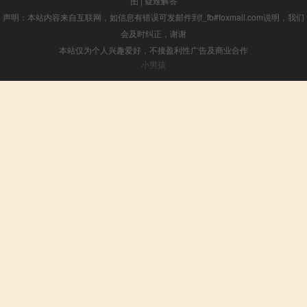
图
|
疑难解答
声明：本站内容来自互联网，如信息有错误可发邮件到f_fb#foxmail.com说明，我们
会及时纠正，谢谢
本站仅为个人兴趣爱好，不接盈利性广告及商业合作
小男孩