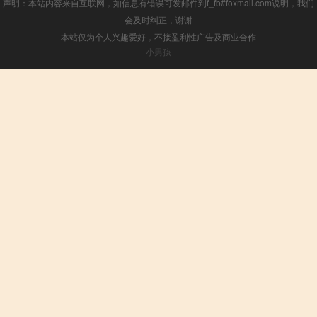
声明：本站内容来自互联网，如信息有错误可发邮件到f_fb#foxmail.com说明，我们
会及时纠正，谢谢
本站仅为个人兴趣爱好，不接盈利性广告及商业合作
小男孩