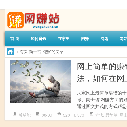
首 页
如何赚钱
在家里
网赚
网络
网
>
有关“简士哲 网赚”的文章
网上简单的赚
法，如何在网
大家网上最简单靠谱的十
除、简士哲 网赚方面的
通过图文并茂的方式帮您
希望能
08-09
320
370
方法
,
最简单
,
网