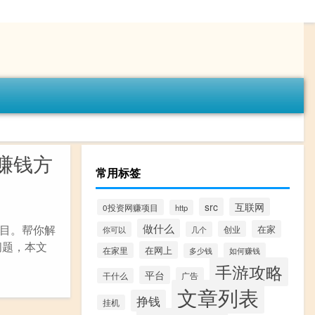
赚钱方
常用标签
src
互联网
0投资网赚项目
http
做什么
目。帮你解
在家
创业
你可以
几个
问题，本文
在网上
在家里
如何赚钱
多少钱
手游攻略
平台
广告
干什么
文章列表
挣钱
挂机