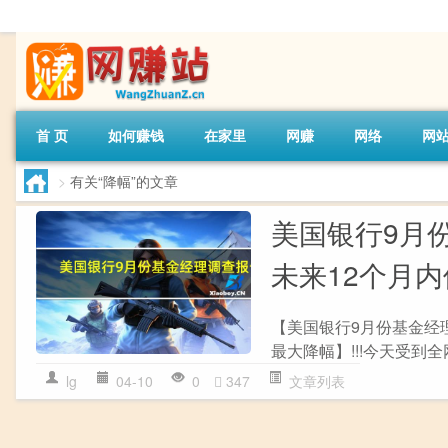
首 页
如何赚钱
在家里
网赚
网络
网
>
有关“降幅”的文章
美国银行9月
未来12个月
【美国银行9月份基金经
最大降幅】!!!今天受到
lg
04-10
0
347
文章列表