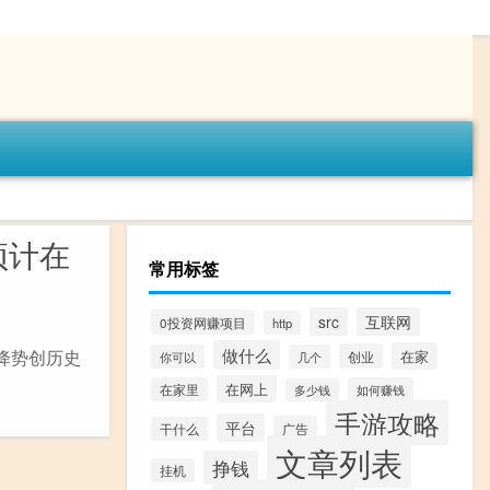
预计在
常用标签
src
互联网
0投资网赚项目
http
做什么
降势创历史
在家
创业
你可以
几个
在网上
在家里
如何赚钱
多少钱
手游攻略
平台
广告
干什么
文章列表
挣钱
挂机