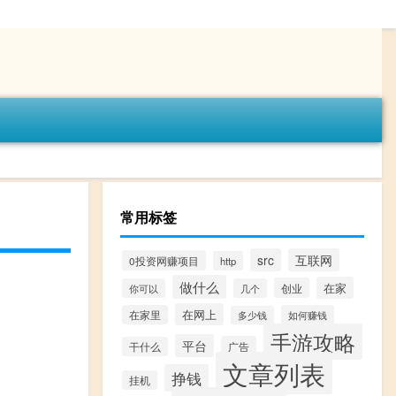
常用标签
src
互联网
0投资网赚项目
http
做什么
在家
创业
你可以
几个
在网上
在家里
如何赚钱
多少钱
手游攻略
平台
广告
干什么
文章列表
挣钱
挂机