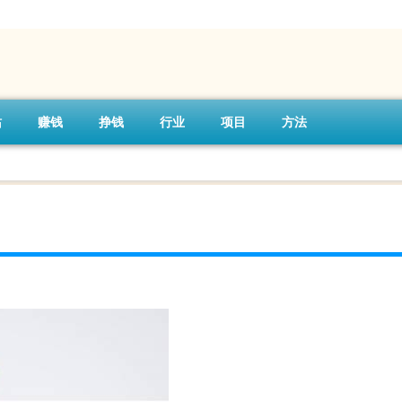
站
赚钱
挣钱
行业
项目
方法