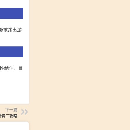
就会被踢出游
戏性绝佳。目
下一篇
重装二攻略