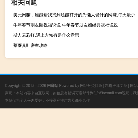
相关问题
美元网赚，谁能帮我找到还能打开的为懒人设计的网赚,每天最少..
牛年春节朋友圈祝福说说 牛年春节朋友圈经典祝福说说
斯人若彩虹,遇上方知有是什么意思
蓁蓁其叶密室攻略
Copyright © 2012 - 2026
网赚站
Powered by
网站分类目录
|
精选推荐文章
|
网站
声明：本站内容来自互联网，如信息有错误可发邮件到f_fb#foxmail.com说明
本站仅为个人兴趣爱好，不接盈利性广告及商业合作