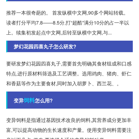
推荐一本很奇葩的。 首发纵横中文网,90多个网站转载。
读者打分平均7.8——8.5分,打“超酷”满分10分的占一半以
上。续集初发起点中文网,后转至纵横中文网,与...
梦幻花园四喜丸子怎么研发?
要研发梦幻花园四喜丸子,需要首先明确其食材组成和口感
特点,进行原材料筛选及工艺调整。选用鸡肉、猪肉、虾仁
和香菇等作为主要食材,同时加入胡萝卜、西兰花、。
饲料
变异
怎么用?
变异饲料是指通过基因技术改良的饲料,其营养成分更加丰
富,可以提高动物的生长速度和产量。使用变异饲料需要注