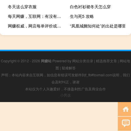
冬天这么穿衣服
白色衬衫裙冬天怎么穿
每天网赚，互联网：有没有每天赚10元以上的网赚的网站
生与死5 攻略
网赚权威，网店每单评价或者加量付钱是真的吗？
“凤凰城阙知何处”的出处是哪里
Copyright © 2012 - 2026
网赚站
Powered by
网站分类目录
|
精选推荐文章
|
网站地
图
|
疑难解答
声明：本站内容来自互联网，如信息有错误可发邮件到f_fb#foxmail.com说明，我们
会及时纠正，谢谢
本站仅为个人兴趣爱好，不接盈利性广告及商业合作
小男孩