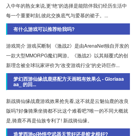
入中年的熟女来说,更“绝”的选择是能陪伴我们经历生活中
每一个重要时刻,彼此交换底气与爱慕的裙子。...
有什么游戏可以推荐给我吗?
游戏简介 游戏买断制 《激战2》是由ArenaNet独自开发的
一款大型MMORPG魔幻网游。《激战2》以其颠覆式的创
新理念被全球玩家评价为“改变游戏行业”的史诗巨作...
梦幻西游仙缘战鹿搭配方天画戟有效果么 - Gloriaaa
aa_ 的回...
新战骑仙缘战鹿游戏效果抢先看,这不就是云魅仙鹿的改良
版吗?好像骑乘坐骑都不比这个难看吧?唯一的不同大概就
是,骑鹿不再是仙族专利了! 新战骑仙缘。
造梦西游ol孙悟空武器天荒好还是蛟龙棍好?