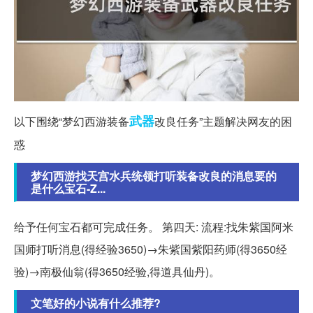
武器
以下围绕“梦幻西游装备
改良任务”主题解决网友的困
惑
梦幻西游找天宫水兵统领打听装备改良的消息要的
是什么宝石-Z...
给予任何宝石都可完成任务。 第四天: 流程:找朱紫国阿米
国师打听消息(得经验3650)→朱紫国紫阳药师(得3650经
验)→南极仙翁(得3650经验,得道具仙丹)。
文笔好的小说有什么推荐?