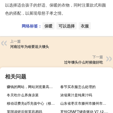
以选择适合孩子的舒适、保暖的衣物，同时注重款式和颜
色的搭配，以展现母慈子孝之情。
网络标签：
保暖
可以选择
衣服
上一篇
河南过年为啥要送大馒头
下一篇
过年馒头什么时候做好吃
相关问题
赚钱的网站，网站浏览量高就能赚钱吗？那又是怎样赚钱的呢？
春节买衣服怎么处理的
冬天吃什么养身凉菜
浓缩果汁是纯果汁吗
移动话费充q币充值中心（移动话费充q币中心）
山东省枣庄市滕州市滕州市有几个镇
英国读研后留英容易吗
罗技CRAFT键盘驱动 V7.12.43 官方版（罗技CRAFT键盘驱动 V7.12.43 官方版功能简介）