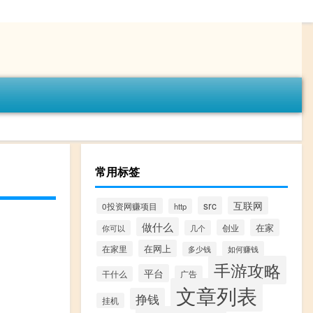
常用标签
src
互联网
0投资网赚项目
http
做什么
在家
创业
你可以
几个
在网上
在家里
如何赚钱
多少钱
手游攻略
平台
广告
干什么
文章列表
挣钱
挂机