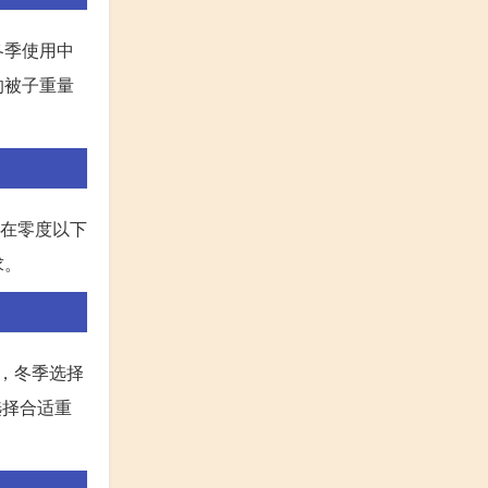
冬季使用中
的被子重量
度在零度以下
求。
斤，冬季选择
选择合适重