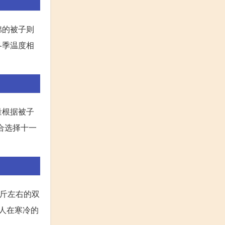
棉的被子则
冬季温度相
量根据被子
合选择十一
0斤左右的双
让人在寒冷的