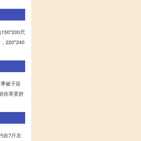
0*200尺
20*240
夏季被子应
助你享受舒
约在7斤左