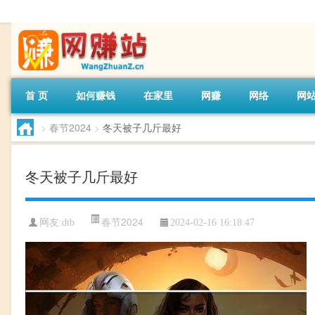
首 页
如何赚钱
在家里
网赚
网络
网
>
春节2024
>
冬天被子几斤最好
冬天被子几斤最好
春节2024
网友:
dtb
2024-02-16 16:18:47