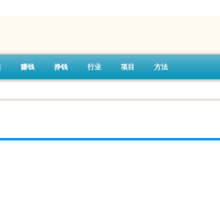
站
赚钱
挣钱
行业
项目
方法