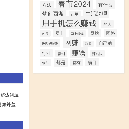
春节2024
有什么
方法
梦幻西游
生活助理
正规
用手机怎么赚钱
的人
网站
网络
网上
的是
网上赚钱
网赚
自己的
网络赚钱
联盟
赚钱
行业
赚到
赚钱快
都是
项目
都有
软件
能够达到温
再额外盖上