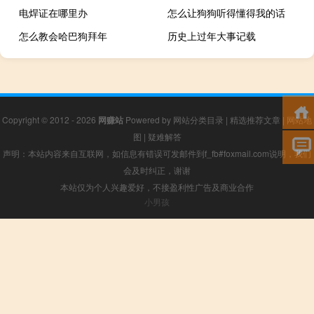
电焊证在哪里办
怎么让狗狗听得懂得我的话
怎么教会哈巴狗拜年
历史上过年大事记载
Copyright © 2012 - 2026
网赚站
Powered by
网站分类目录
|
精选推荐文章
|
网站地
图
|
疑难解答
声明：本站内容来自互联网，如信息有错误可发邮件到f_fb#foxmail.com说明，我们
会及时纠正，谢谢
本站仅为个人兴趣爱好，不接盈利性广告及商业合作
小男孩