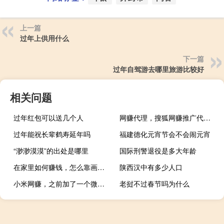
上一篇
过年上供用什么
下一篇
过年自驾游去哪里旅游比较好
相关问题
过年红包可以送几个人
网赚代理，搜狐网赚推广代理商电话多少
过年能祝长辈鹤寿延年吗
福建德化元宵节会不会闹元宵
“渺渺漠漠”的出处是哪里
国际刑警退役是多大年龄
在家里如何赚钱，怎么靠画画挣钱？ 在家里可以干的
陕西汉中有多少人口
小米网赚，之前加了一个微信说带我网赚然后给了我一个彩票网...
老挝不过春节吗为什么