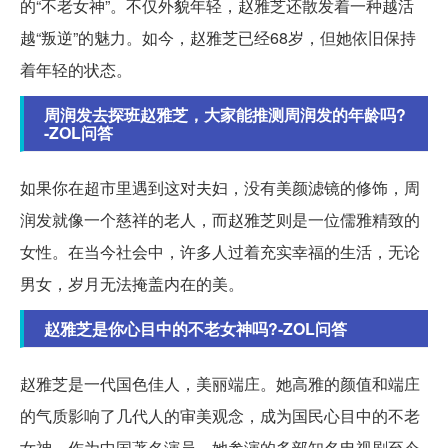
的“不老女神”。不仅外貌年轻，赵雅芝还散发着一种越活
越“叛逆”的魅力。如今，赵雅芝已经68岁，但她依旧保持
着年轻的状态。
周润发去探班赵雅芝，大家能推测周润发的年龄吗?
-ZOL问答
如果你在超市里遇到这对夫妇，没有美颜滤镜的修饰，周
润发就像一个慈祥的老人，而赵雅芝则是一位儒雅精致的
女性。在当今社会中，许多人过着充实幸福的生活，无论
男女，岁月无法掩盖内在的美。
赵雅芝是你心目中的不老女神吗?-ZOL问答
赵雅芝是一代国色佳人，美丽端庄。她高雅的颜值和端庄
的气质影响了几代人的审美观念，成为国民心目中的不老
女神。作为中国著名演员，她参演的多部知名电视剧至今