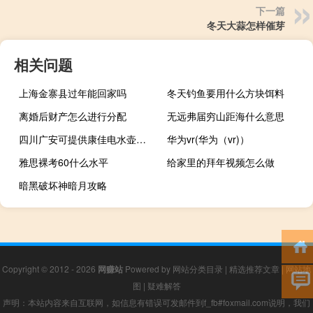
下一篇
冬天大蒜怎样催芽
相关问题
上海金寨县过年能回家吗
冬天钓鱼要用什么方块饵料
离婚后财产怎么进行分配
无远弗届穷山距海什么意思
四川广安可提供康佳电水壶维修服务地址在哪
华为vr(华为（vr)）
雅思裸考60什么水平
给家里的拜年视频怎么做
暗黑破坏神暗月攻略
Copyright © 2012 - 2026
网赚站
Powered by
网站分类目录
|
精选推荐文章
|
网站地
图
|
疑难解答
声明：本站内容来自互联网，如信息有错误可发邮件到f_fb#foxmail.com说明，我们