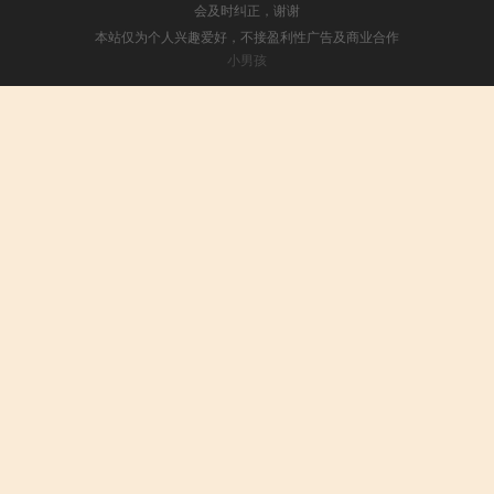
会及时纠正，谢谢
本站仅为个人兴趣爱好，不接盈利性广告及商业合作
小男孩